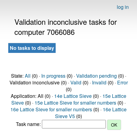
log in
Validation inconclusive tasks for
computer 7066086
No tasks to display
State:
All
(0) ·
In progress
(0) ·
Validation pending
(0) ·
Validation inconclusive (0) ·
Valid
(0) ·
Invalid
(0) ·
Error
(0)
Application: All (0) ·
14e Lattice Sieve
(0) ·
15e Lattice
Sieve
(0) ·
15e Lattice Sieve for smaller numbers
(0) ·
16e Lattice Sieve for smaller numbers
(0) ·
16e Lattice
Sieve V5
(0)
Task name: