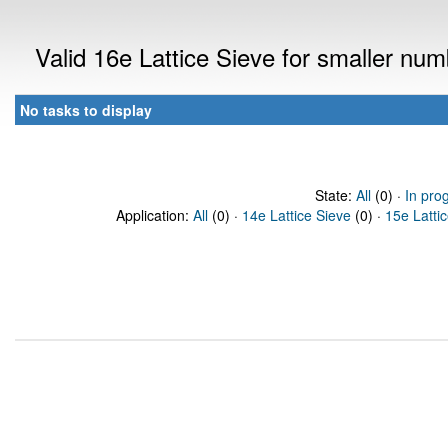
Valid 16e Lattice Sieve for smaller nu
No tasks to display
State:
All
(0) ·
In pro
Application:
All
(0) ·
14e Lattice Sieve
(0) ·
15e Latti