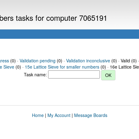
mbers tasks for computer 7065191
gress
(0) ·
Validation pending
(0) ·
Validation inconclusive
(0) · Valid (0) 
ce Sieve
(0) ·
15e Lattice Sieve for smaller numbers
(0) · 16e Lattice Si
Task name:
Home
|
My Account
|
Message Boards