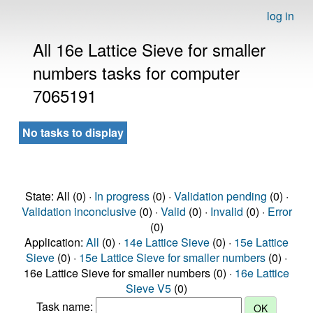
log in
All 16e Lattice Sieve for smaller
numbers tasks for computer
7065191
No tasks to display
State: All (0) ·
In progress
(0) ·
Validation pending
(0) ·
Validation inconclusive
(0) ·
Valid
(0) ·
Invalid
(0) ·
Error
(0)
Application:
All
(0) ·
14e Lattice Sieve
(0) ·
15e Lattice
Sieve
(0) ·
15e Lattice Sieve for smaller numbers
(0) ·
16e Lattice Sieve for smaller numbers (0) ·
16e Lattice
Sieve V5
(0)
Task name: