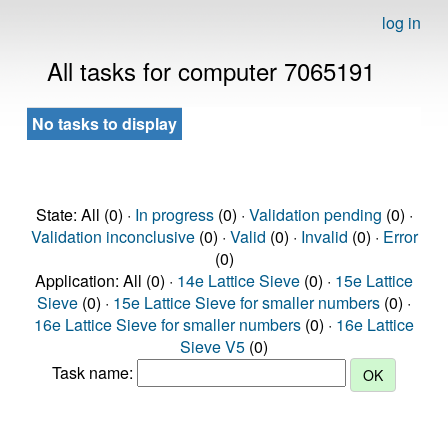
log in
All tasks for computer 7065191
No tasks to display
State: All (0) ·
In progress
(0) ·
Validation pending
(0) ·
Validation inconclusive
(0) ·
Valid
(0) ·
Invalid
(0) ·
Error
(0)
Application: All (0) ·
14e Lattice Sieve
(0) ·
15e Lattice
Sieve
(0) ·
15e Lattice Sieve for smaller numbers
(0) ·
16e Lattice Sieve for smaller numbers
(0) ·
16e Lattice
Sieve V5
(0)
Task name: