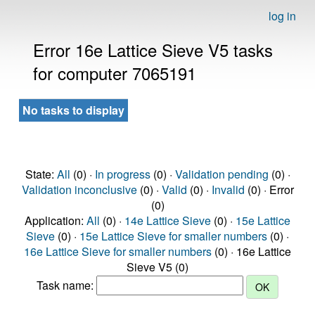
log in
Error 16e Lattice Sieve V5 tasks
for computer 7065191
No tasks to display
State:
All
(0) ·
In progress
(0) ·
Validation pending
(0) ·
Validation inconclusive
(0) ·
Valid
(0) ·
Invalid
(0) · Error
(0)
Application:
All
(0) ·
14e Lattice Sieve
(0) ·
15e Lattice
Sieve
(0) ·
15e Lattice Sieve for smaller numbers
(0) ·
16e Lattice Sieve for smaller numbers
(0) · 16e Lattice
Sieve V5 (0)
Task name: