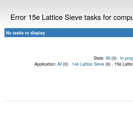
Error 15e Lattice Sieve tasks for com
No tasks to display
State:
All
(0) ·
In pro
Application:
All
(0) ·
14e Lattice Sieve
(0) · 15e Latti