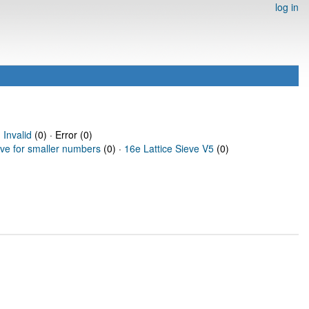
log in
·
Invalid
(0) · Error (0)
eve for smaller numbers
(0) ·
16e Lattice Sieve V5
(0)