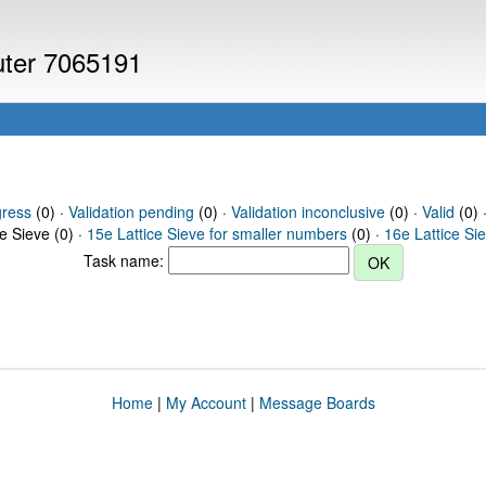
puter 7065191
gress
(0) ·
Validation pending
(0) ·
Validation inconclusive
(0) ·
Valid
(0) 
ce Sieve (0) ·
15e Lattice Sieve for smaller numbers
(0) ·
16e Lattice Si
Task name:
Home
|
My Account
|
Message Boards