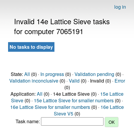
log in
Invalid 14e Lattice Sieve tasks
for computer 7065191
No tasks to display
State:
All
(0) ·
In progress
(0) ·
Validation pending
(0) ·
Validation inconclusive
(0) ·
Valid
(0) · Invalid (0) ·
Error
(0)
Application:
All
(0) · 14e Lattice Sieve (0) ·
15e Lattice
Sieve
(0) ·
15e Lattice Sieve for smaller numbers
(0) ·
16e Lattice Sieve for smaller numbers
(0) ·
16e Lattice
Sieve V5
(0)
Task name: