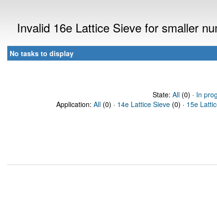
Invalid 16e Lattice Sieve for smaller 
No tasks to display
State:
All
(0) ·
In pro
Application:
All
(0) ·
14e Lattice Sieve
(0) ·
15e Latti