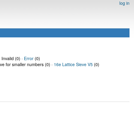
log in
 Invalid (0) ·
Error
(0)
eve for smaller numbers (0) ·
16e Lattice Sieve V5
(0)