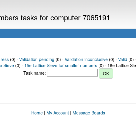
numbers tasks for computer 7065191
gress
(0) ·
Validation pending
(0) ·
Validation inconclusive
(0) ·
Valid
(0) ·
ce Sieve
(0) ·
15e Lattice Sieve for smaller numbers
(0) · 16e Lattice Si
Task name:
Home
|
My Account
|
Message Boards