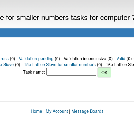
eve for smaller numbers tasks for computer
gress
(0) ·
Validation pending
(0) · Validation inconclusive (0) ·
Valid
(0) 
ce Sieve
(0) ·
15e Lattice Sieve for smaller numbers
(0) · 16e Lattice Si
Task name:
Home
|
My Account
|
Message Boards