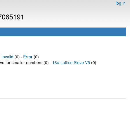
log in
 7065191
·
Invalid
(0) ·
Error
(0)
eve for smaller numbers (0) ·
16e Lattice Sieve V5
(0)