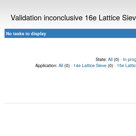
Validation inconclusive 16e Lattice Si
No tasks to display
State:
All
(0) ·
In pro
Application:
All
(0) ·
14e Lattice Sieve
(0) ·
15e Latti