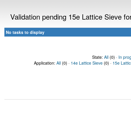
Validation pending 15e Lattice Sieve f
No tasks to display
State:
All
(0) ·
In pro
Application:
All
(0) ·
14e Lattice Sieve
(0) ·
15e Latti