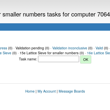
or smaller numbers tasks for computer 706
gress
(0) · Validation pending (0) ·
Validation inconclusive
(0) ·
Valid
(0) 
ce Sieve
(0) · 15e Lattice Sieve for smaller numbers (0) ·
16e Lattice Si
Task name:
Home
|
My Account
|
Message Boards