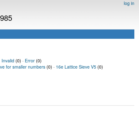
log in
4985
·
Invalid
(0) ·
Error
(0)
eve for smaller numbers
(0) ·
16e Lattice Sieve V5
(0)