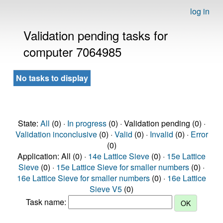
log in
Validation pending tasks for
computer 7064985
No tasks to display
State:
All
(0) ·
In progress
(0) · Validation pending (0) ·
Validation inconclusive
(0) ·
Valid
(0) ·
Invalid
(0) ·
Error
(0)
Application: All (0) ·
14e Lattice Sieve
(0) ·
15e Lattice
Sieve
(0) ·
15e Lattice Sieve for smaller numbers
(0) ·
16e Lattice Sieve for smaller numbers
(0) ·
16e Lattice
Sieve V5
(0)
Task name: