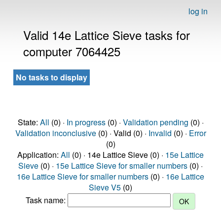
log in
Valid 14e Lattice Sieve tasks for
computer 7064425
No tasks to display
State:
All
(0) ·
In progress
(0) ·
Validation pending
(0) ·
Validation inconclusive
(0) · Valid (0) ·
Invalid
(0) ·
Error
(0)
Application:
All
(0) · 14e Lattice Sieve (0) ·
15e Lattice
Sieve
(0) ·
15e Lattice Sieve for smaller numbers
(0) ·
16e Lattice Sieve for smaller numbers
(0) ·
16e Lattice
Sieve V5
(0)
Task name: