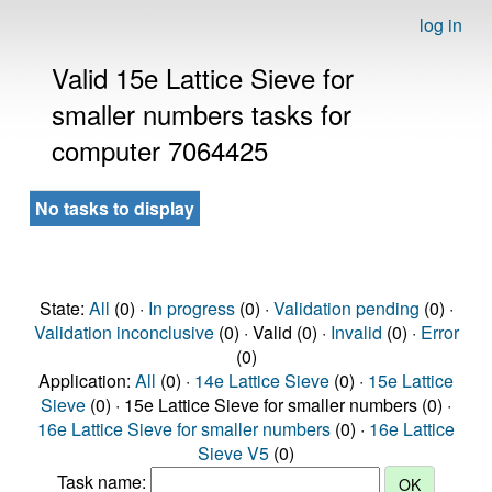
log in
Valid 15e Lattice Sieve for
smaller numbers tasks for
computer 7064425
No tasks to display
State:
All
(0) ·
In progress
(0) ·
Validation pending
(0) ·
Validation inconclusive
(0) · Valid (0) ·
Invalid
(0) ·
Error
(0)
Application:
All
(0) ·
14e Lattice Sieve
(0) ·
15e Lattice
Sieve
(0) · 15e Lattice Sieve for smaller numbers (0) ·
16e Lattice Sieve for smaller numbers
(0) ·
16e Lattice
Sieve V5
(0)
Task name: