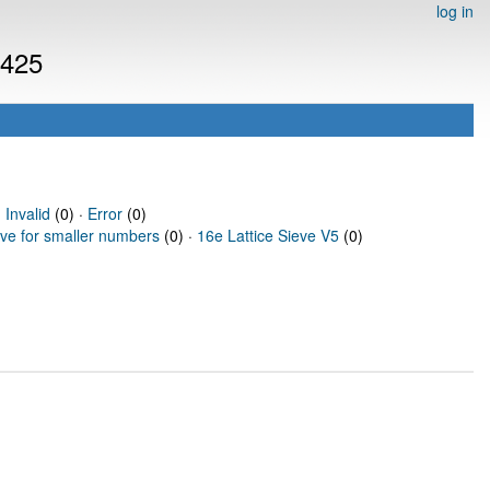
log in
4425
·
Invalid
(0) ·
Error
(0)
eve for smaller numbers
(0) ·
16e Lattice Sieve V5
(0)