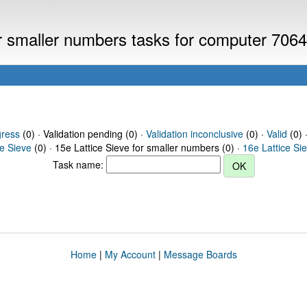
or smaller numbers tasks for computer 706
gress
(0) · Validation pending (0) ·
Validation inconclusive
(0) ·
Valid
(0) 
ce Sieve
(0) · 15e Lattice Sieve for smaller numbers (0) ·
16e Lattice Si
Task name:
Home
|
My Account
|
Message Boards