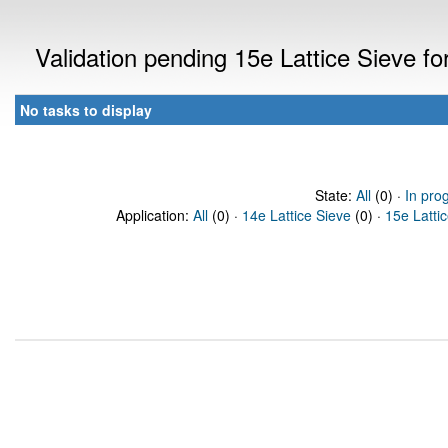
Validation pending 15e Lattice Sieve f
No tasks to display
State:
All
(0) ·
In pro
Application:
All
(0) ·
14e Lattice Sieve
(0) ·
15e Latti