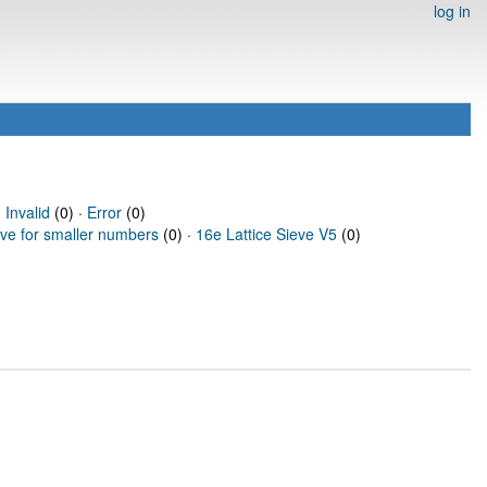
log in
·
Invalid
(0) ·
Error
(0)
eve for smaller numbers
(0) ·
16e Lattice Sieve V5
(0)