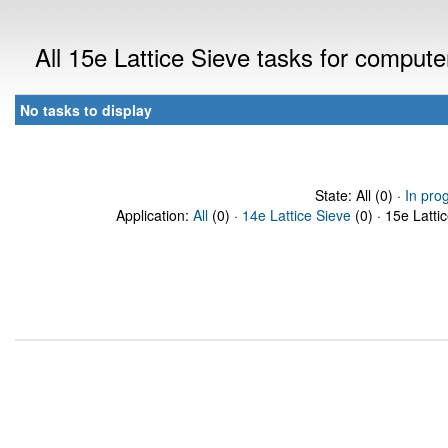
All 15e Lattice Sieve tasks for comput
No tasks to display
State: All (0) ·
In pro
Application:
All
(0) ·
14e Lattice Sieve
(0) · 15e Latti