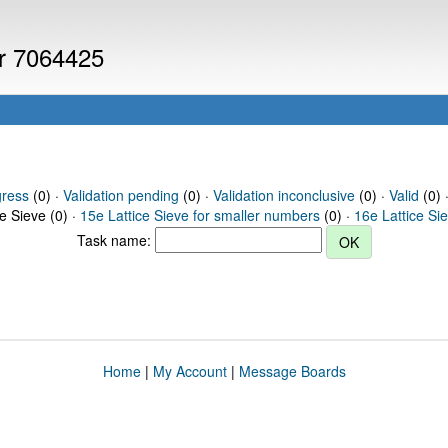
er 7064425
gress
(0) ·
Validation pending
(0) ·
Validation inconclusive
(0) ·
Valid
(0) 
ce Sieve (0) ·
15e Lattice Sieve for smaller numbers
(0) ·
16e Lattice Si
Task name:
Home
|
My Account
|
Message Boards