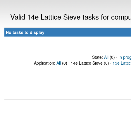
Valid 14e Lattice Sieve tasks for comp
No tasks to display
State:
All
(0) ·
In pro
Application:
All
(0) · 14e Lattice Sieve (0) ·
15e Latti