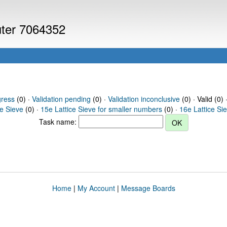
uter 7064352
gress
(0) ·
Validation pending
(0) ·
Validation inconclusive
(0) · Valid (0) 
ce Sieve
(0) ·
15e Lattice Sieve for smaller numbers
(0) ·
16e Lattice Si
Task name:
Home
|
My Account
|
Message Boards