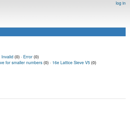
log in
·
Invalid
(0) ·
Error
(0)
eve for smaller numbers
(0) ·
16e Lattice Sieve V5
(0)