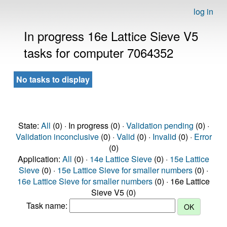
log in
In progress 16e Lattice Sieve V5
tasks for computer 7064352
No tasks to display
State:
All
(0) · In progress (0) ·
Validation pending
(0) ·
Validation inconclusive
(0) ·
Valid
(0) ·
Invalid
(0) ·
Error
(0)
Application:
All
(0) ·
14e Lattice Sieve
(0) ·
15e Lattice
Sieve
(0) ·
15e Lattice Sieve for smaller numbers
(0) ·
16e Lattice Sieve for smaller numbers
(0) · 16e Lattice
Sieve V5 (0)
Task name: