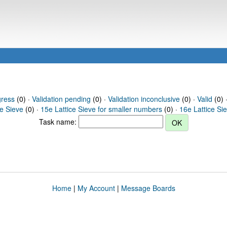
gress
(0) ·
Validation pending
(0) ·
Validation inconclusive
(0) ·
Valid
(0) 
ce Sieve
(0) ·
15e Lattice Sieve for smaller numbers
(0) ·
16e Lattice Si
Task name:
Home
|
My Account
|
Message Boards