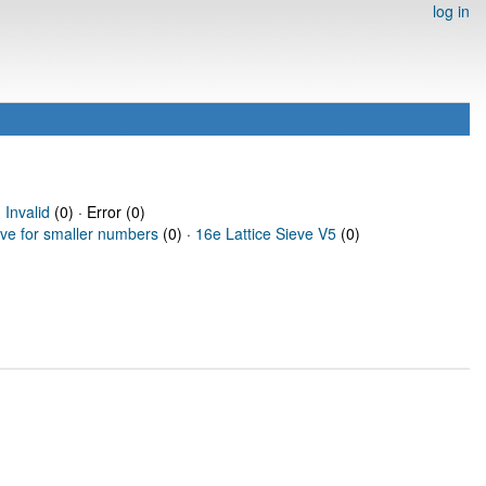
log in
·
Invalid
(0) · Error (0)
eve for smaller numbers
(0) ·
16e Lattice Sieve V5
(0)