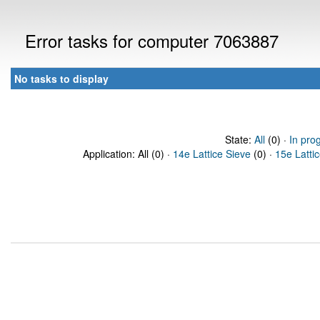
Error tasks for computer 7063887
No tasks to display
State:
All
(0) ·
In pro
Application: All (0) ·
14e Lattice Sieve
(0) ·
15e Latti