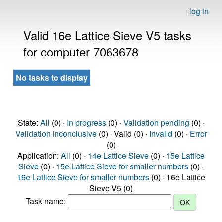
log in
Valid 16e Lattice Sieve V5 tasks
for computer 7063678
No tasks to display
State:
All
(0) ·
In progress
(0) ·
Validation pending
(0) ·
Validation inconclusive
(0) · Valid (0) ·
Invalid
(0) ·
Error
(0)
Application:
All
(0) ·
14e Lattice Sieve
(0) ·
15e Lattice
Sieve
(0) ·
15e Lattice Sieve for smaller numbers
(0) ·
16e Lattice Sieve for smaller numbers
(0) · 16e Lattice
Sieve V5 (0)
Task name: