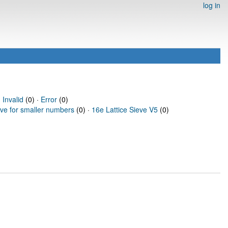
log in
·
Invalid
(0) ·
Error
(0)
eve for smaller numbers
(0) ·
16e Lattice Sieve V5
(0)