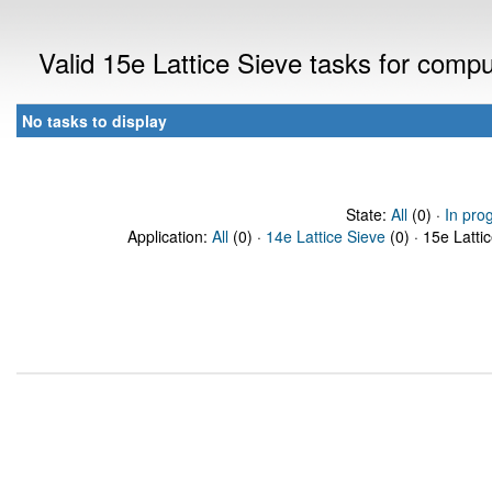
Valid 15e Lattice Sieve tasks for comp
No tasks to display
State:
All
(0) ·
In pro
Application:
All
(0) ·
14e Lattice Sieve
(0) · 15e Latti