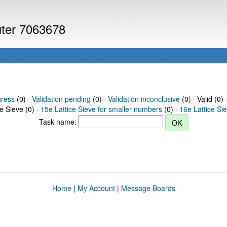
uter 7063678
gress
(0) ·
Validation pending
(0) ·
Validation inconclusive
(0) · Valid (0) 
ce Sieve (0) ·
15e Lattice Sieve for smaller numbers
(0) ·
16e Lattice Si
Task name:
Home
|
My Account
|
Message Boards