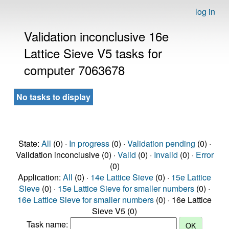
log in
Validation inconclusive 16e
Lattice Sieve V5 tasks for
computer 7063678
No tasks to display
State:
All
(0) ·
In progress
(0) ·
Validation pending
(0) ·
Validation inconclusive (0) ·
Valid
(0) ·
Invalid
(0) ·
Error
(0)
Application:
All
(0) ·
14e Lattice Sieve
(0) ·
15e Lattice
Sieve
(0) ·
15e Lattice Sieve for smaller numbers
(0) ·
16e Lattice Sieve for smaller numbers
(0) · 16e Lattice
Sieve V5 (0)
Task name: