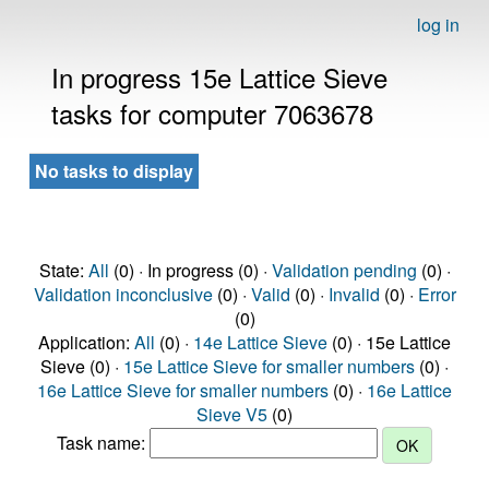
log in
In progress 15e Lattice Sieve
tasks for computer 7063678
No tasks to display
State:
All
(0) · In progress (0) ·
Validation pending
(0) ·
Validation inconclusive
(0) ·
Valid
(0) ·
Invalid
(0) ·
Error
(0)
Application:
All
(0) ·
14e Lattice Sieve
(0) · 15e Lattice
Sieve (0) ·
15e Lattice Sieve for smaller numbers
(0) ·
16e Lattice Sieve for smaller numbers
(0) ·
16e Lattice
Sieve V5
(0)
Task name: