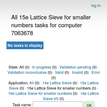
log in
All 15e Lattice Sieve for smaller
numbers tasks for computer
7063678
No tasks to display
State: All (0) ·
In progress
(0) ·
Validation pending
(0) ·
Validation inconclusive
(0) ·
Valid
(0) ·
Invalid
(0) ·
Error
(0)
Application:
All
(0) ·
14e Lattice Sieve
(0) ·
15e Lattice
Sieve
(0) · 15e Lattice Sieve for smaller numbers (0) ·
16e Lattice Sieve for smaller numbers
(0) ·
16e Lattice
Sieve V5
(0)
Task name: