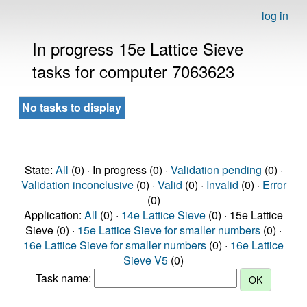
log in
In progress 15e Lattice Sieve
tasks for computer 7063623
No tasks to display
State:
All
(0) · In progress (0) ·
Validation pending
(0) ·
Validation inconclusive
(0) ·
Valid
(0) ·
Invalid
(0) ·
Error
(0)
Application:
All
(0) ·
14e Lattice Sieve
(0) · 15e Lattice
Sieve (0) ·
15e Lattice Sieve for smaller numbers
(0) ·
16e Lattice Sieve for smaller numbers
(0) ·
16e Lattice
Sieve V5
(0)
Task name: