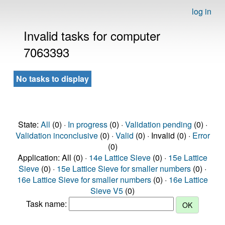
log in
Invalid tasks for computer
7063393
No tasks to display
State:
All
(0) ·
In progress
(0) ·
Validation pending
(0) ·
Validation inconclusive
(0) ·
Valid
(0) · Invalid (0) ·
Error
(0)
Application: All (0) ·
14e Lattice Sieve
(0) ·
15e Lattice
Sieve
(0) ·
15e Lattice Sieve for smaller numbers
(0) ·
16e Lattice Sieve for smaller numbers
(0) ·
16e Lattice
Sieve V5
(0)
Task name: