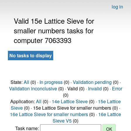
log in
Valid 15e Lattice Sieve for
smaller numbers tasks for
computer 7063393
No tasks to display
State:
All
(0) ·
In progress
(0) ·
Validation pending
(0) ·
Validation inconclusive
(0) · Valid (0) ·
Invalid
(0) ·
Error
(0)
Application:
All
(0) ·
14e Lattice Sieve
(0) ·
15e Lattice
Sieve
(0) · 15e Lattice Sieve for smaller numbers (0) ·
16e Lattice Sieve for smaller numbers
(0) ·
16e Lattice
Sieve V5
(0)
Task name: