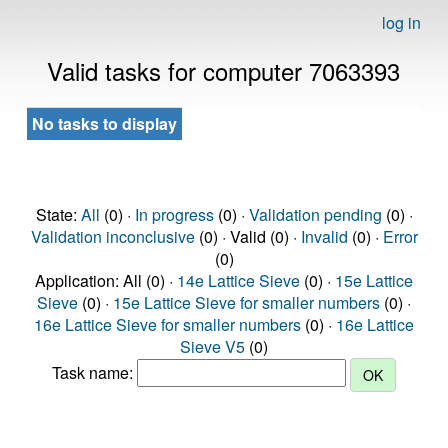
log in
Valid tasks for computer 7063393
No tasks to display
State:
All
(0) ·
In progress
(0) ·
Validation pending
(0) ·
Validation inconclusive
(0) · Valid (0) ·
Invalid
(0) ·
Error
(0)
Application: All (0) ·
14e Lattice Sieve
(0) ·
15e Lattice
Sieve
(0) ·
15e Lattice Sieve for smaller numbers
(0) ·
16e Lattice Sieve for smaller numbers
(0) ·
16e Lattice
Sieve V5
(0)
Task name: