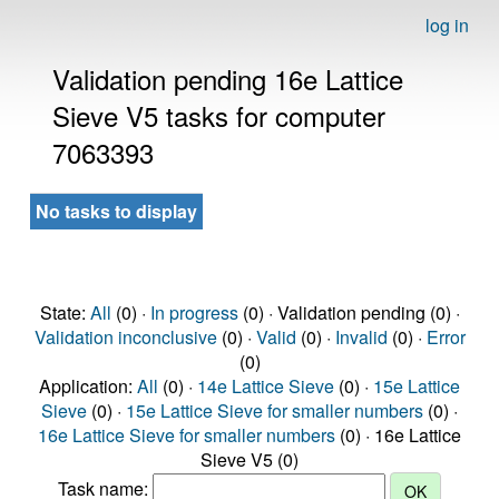
log in
Validation pending 16e Lattice
Sieve V5 tasks for computer
7063393
No tasks to display
State:
All
(0) ·
In progress
(0) · Validation pending (0) ·
Validation inconclusive
(0) ·
Valid
(0) ·
Invalid
(0) ·
Error
(0)
Application:
All
(0) ·
14e Lattice Sieve
(0) ·
15e Lattice
Sieve
(0) ·
15e Lattice Sieve for smaller numbers
(0) ·
16e Lattice Sieve for smaller numbers
(0) · 16e Lattice
Sieve V5 (0)
Task name: