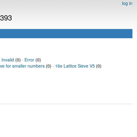
log in
3393
·
Invalid
(0) ·
Error
(0)
eve for smaller numbers
(0) ·
16e Lattice Sieve V5
(0)