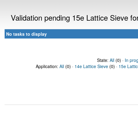
Validation pending 15e Lattice Sieve f
No tasks to display
State:
All
(0) ·
In pro
Application:
All
(0) ·
14e Lattice Sieve
(0) ·
15e Latti