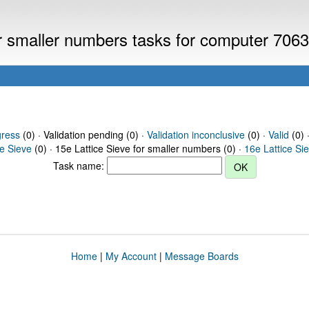
or smaller numbers tasks for computer 706
gress
(0) · Validation pending (0) ·
Validation inconclusive
(0) ·
Valid
(0) 
ce Sieve
(0) · 15e Lattice Sieve for smaller numbers (0) ·
16e Lattice Si
Task name:
Home
|
My Account
|
Message Boards