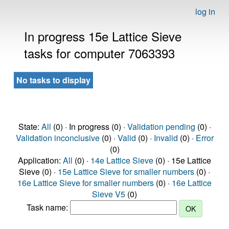
log in
In progress 15e Lattice Sieve
tasks for computer 7063393
No tasks to display
State:
All
(0) · In progress (0) ·
Validation pending
(0) ·
Validation inconclusive
(0) ·
Valid
(0) ·
Invalid
(0) ·
Error
(0)
Application:
All
(0) ·
14e Lattice Sieve
(0) · 15e Lattice
Sieve (0) ·
15e Lattice Sieve for smaller numbers
(0) ·
16e Lattice Sieve for smaller numbers
(0) ·
16e Lattice
Sieve V5
(0)
Task name: