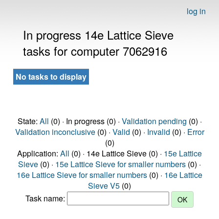
log in
In progress 14e Lattice Sieve
tasks for computer 7062916
No tasks to display
State:
All
(0) · In progress (0) ·
Validation pending
(0) ·
Validation inconclusive
(0) ·
Valid
(0) ·
Invalid
(0) ·
Error
(0)
Application:
All
(0) · 14e Lattice Sieve (0) ·
15e Lattice
Sieve
(0) ·
15e Lattice Sieve for smaller numbers
(0) ·
16e Lattice Sieve for smaller numbers
(0) ·
16e Lattice
Sieve V5
(0)
Task name: