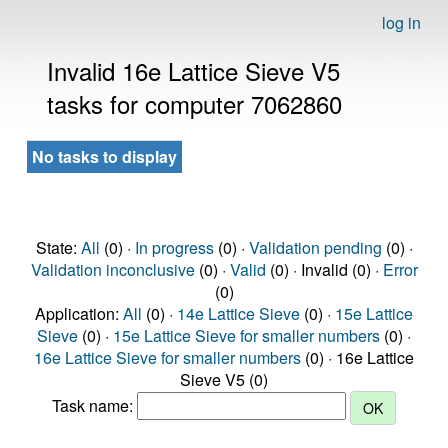
log in
Invalid 16e Lattice Sieve V5
tasks for computer 7062860
No tasks to display
State:
All
(0) ·
In progress
(0) ·
Validation pending
(0) ·
Validation inconclusive
(0) ·
Valid
(0) · Invalid (0) ·
Error
(0)
Application:
All
(0) ·
14e Lattice Sieve
(0) ·
15e Lattice
Sieve
(0) ·
15e Lattice Sieve for smaller numbers
(0) ·
16e Lattice Sieve for smaller numbers
(0) · 16e Lattice
Sieve V5 (0)
Task name: