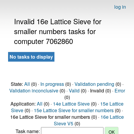
log in
Invalid 16e Lattice Sieve for
smaller numbers tasks for
computer 7062860
No tasks to display
State:
All
(0) ·
In progress
(0) ·
Validation pending
(0) ·
Validation inconclusive
(0) ·
Valid
(0) · Invalid (0) ·
Error
(0)
Application:
All
(0) ·
14e Lattice Sieve
(0) ·
15e Lattice
Sieve
(0) ·
15e Lattice Sieve for smaller numbers
(0) ·
16e Lattice Sieve for smaller numbers (0) ·
16e Lattice
Sieve V5
(0)
Task name: