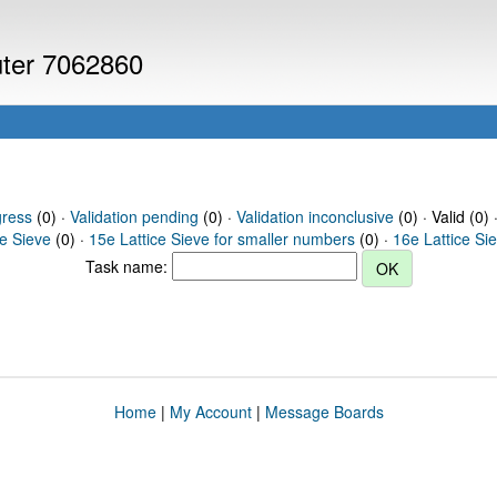
uter 7062860
gress
(0) ·
Validation pending
(0) ·
Validation inconclusive
(0) · Valid (0) 
ce Sieve
(0) ·
15e Lattice Sieve for smaller numbers
(0) ·
16e Lattice Si
Task name:
Home
|
My Account
|
Message Boards