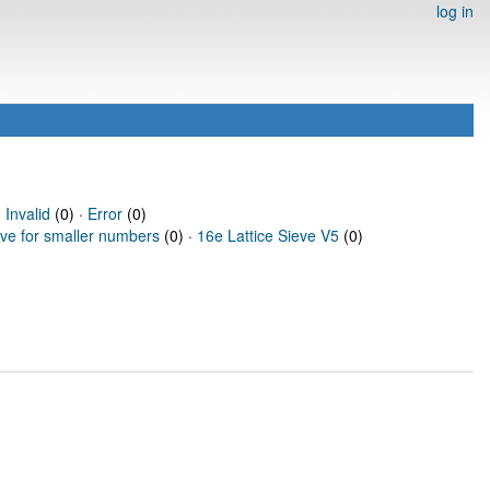
log in
·
Invalid
(0) ·
Error
(0)
eve for smaller numbers
(0) ·
16e Lattice Sieve V5
(0)