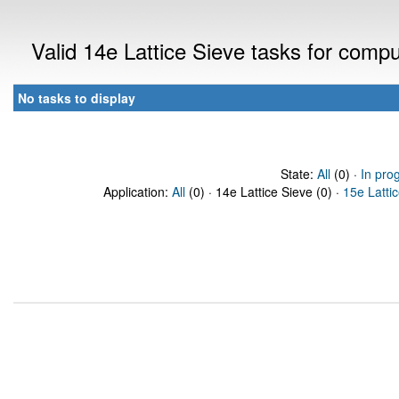
Valid 14e Lattice Sieve tasks for comp
No tasks to display
State:
All
(0) ·
In pro
Application:
All
(0) · 14e Lattice Sieve (0) ·
15e Latti