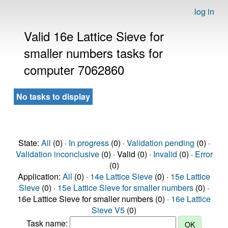
log in
Valid 16e Lattice Sieve for
smaller numbers tasks for
computer 7062860
No tasks to display
State:
All
(0) ·
In progress
(0) ·
Validation pending
(0) ·
Validation inconclusive
(0) · Valid (0) ·
Invalid
(0) ·
Error
(0)
Application:
All
(0) ·
14e Lattice Sieve
(0) ·
15e Lattice
Sieve
(0) ·
15e Lattice Sieve for smaller numbers
(0) ·
16e Lattice Sieve for smaller numbers (0) ·
16e Lattice
Sieve V5
(0)
Task name: