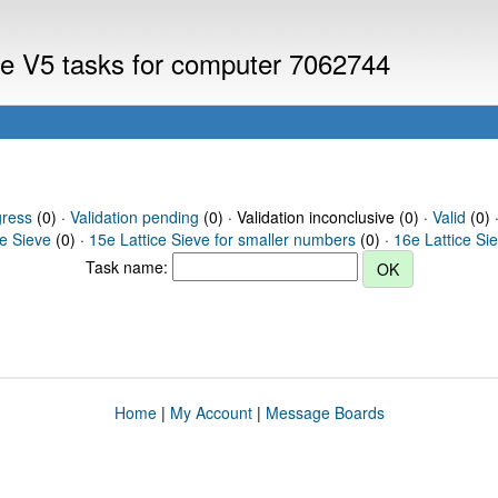
eve V5 tasks for computer 7062744
gress
(0) ·
Validation pending
(0) · Validation inconclusive (0) ·
Valid
(0) 
ce Sieve
(0) ·
15e Lattice Sieve for smaller numbers
(0) ·
16e Lattice Si
Task name:
Home
|
My Account
|
Message Boards