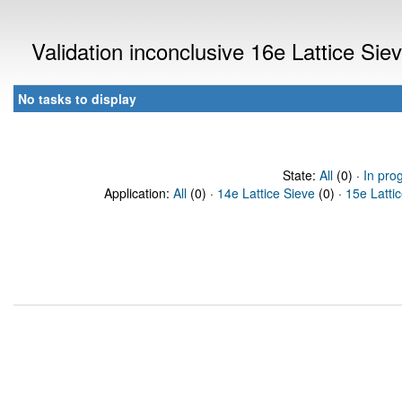
Validation inconclusive 16e Lattice Si
No tasks to display
State:
All
(0) ·
In pro
Application:
All
(0) ·
14e Lattice Sieve
(0) ·
15e Latti