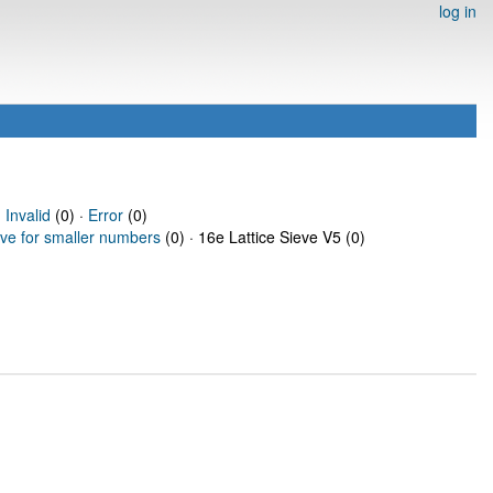
log in
·
Invalid
(0) ·
Error
(0)
eve for smaller numbers
(0) · 16e Lattice Sieve V5 (0)