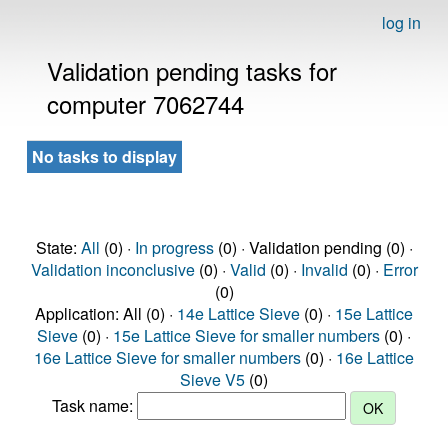
log in
Validation pending tasks for
computer 7062744
No tasks to display
State:
All
(0) ·
In progress
(0) · Validation pending (0) ·
Validation inconclusive
(0) ·
Valid
(0) ·
Invalid
(0) ·
Error
(0)
Application: All (0) ·
14e Lattice Sieve
(0) ·
15e Lattice
Sieve
(0) ·
15e Lattice Sieve for smaller numbers
(0) ·
16e Lattice Sieve for smaller numbers
(0) ·
16e Lattice
Sieve V5
(0)
Task name: