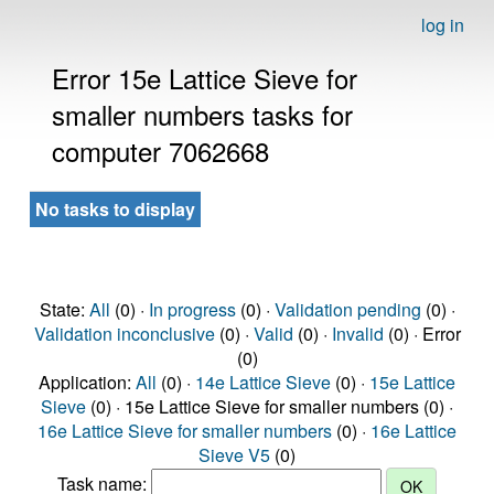
log in
Error 15e Lattice Sieve for
smaller numbers tasks for
computer 7062668
No tasks to display
State:
All
(0) ·
In progress
(0) ·
Validation pending
(0) ·
Validation inconclusive
(0) ·
Valid
(0) ·
Invalid
(0) · Error
(0)
Application:
All
(0) ·
14e Lattice Sieve
(0) ·
15e Lattice
Sieve
(0) · 15e Lattice Sieve for smaller numbers (0) ·
16e Lattice Sieve for smaller numbers
(0) ·
16e Lattice
Sieve V5
(0)
Task name: