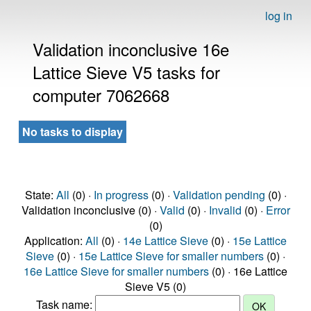
log in
Validation inconclusive 16e
Lattice Sieve V5 tasks for
computer 7062668
No tasks to display
State:
All
(0) ·
In progress
(0) ·
Validation pending
(0) ·
Validation inconclusive (0) ·
Valid
(0) ·
Invalid
(0) ·
Error
(0)
Application:
All
(0) ·
14e Lattice Sieve
(0) ·
15e Lattice
Sieve
(0) ·
15e Lattice Sieve for smaller numbers
(0) ·
16e Lattice Sieve for smaller numbers
(0) · 16e Lattice
Sieve V5 (0)
Task name: