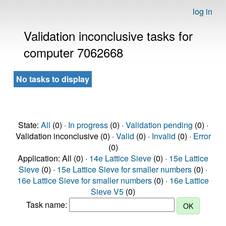
log in
Validation inconclusive tasks for
computer 7062668
No tasks to display
State:
All
(0) ·
In progress
(0) ·
Validation pending
(0) ·
Validation inconclusive (0) ·
Valid
(0) ·
Invalid
(0) ·
Error
(0)
Application: All (0) ·
14e Lattice Sieve
(0) ·
15e Lattice
Sieve
(0) ·
15e Lattice Sieve for smaller numbers
(0) ·
16e Lattice Sieve for smaller numbers
(0) ·
16e Lattice
Sieve V5
(0)
Task name: