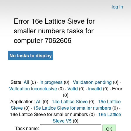
log in
Error 16e Lattice Sieve for
smaller numbers tasks for
computer 7062606
No tasks to display
State:
All
(0) ·
In progress
(0) ·
Validation pending
(0) ·
Validation inconclusive
(0) ·
Valid
(0) ·
Invalid
(0) · Error
(0)
Application:
All
(0) ·
14e Lattice Sieve
(0) ·
15e Lattice
Sieve
(0) ·
15e Lattice Sieve for smaller numbers
(0) ·
16e Lattice Sieve for smaller numbers (0) ·
16e Lattice
Sieve V5
(0)
Task name: