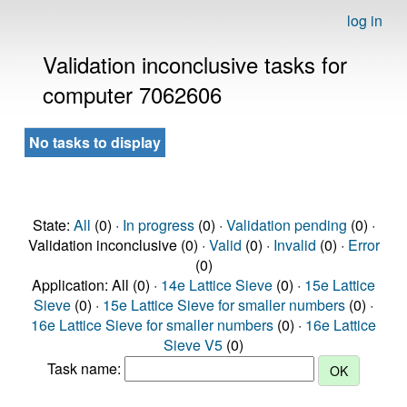
log in
Validation inconclusive tasks for
computer 7062606
No tasks to display
State:
All
(0) ·
In progress
(0) ·
Validation pending
(0) ·
Validation inconclusive (0) ·
Valid
(0) ·
Invalid
(0) ·
Error
(0)
Application: All (0) ·
14e Lattice Sieve
(0) ·
15e Lattice
Sieve
(0) ·
15e Lattice Sieve for smaller numbers
(0) ·
16e Lattice Sieve for smaller numbers
(0) ·
16e Lattice
Sieve V5
(0)
Task name: