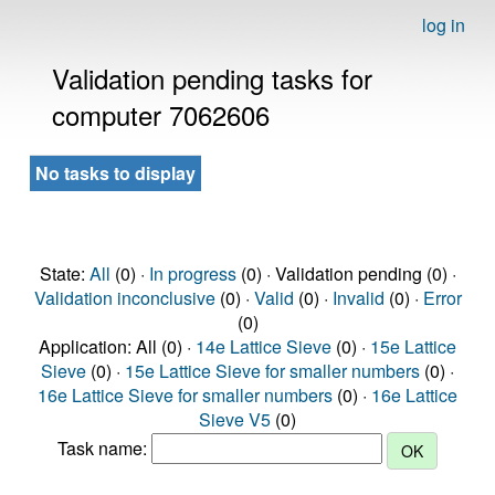
log in
Validation pending tasks for
computer 7062606
No tasks to display
State:
All
(0) ·
In progress
(0) · Validation pending (0) ·
Validation inconclusive
(0) ·
Valid
(0) ·
Invalid
(0) ·
Error
(0)
Application: All (0) ·
14e Lattice Sieve
(0) ·
15e Lattice
Sieve
(0) ·
15e Lattice Sieve for smaller numbers
(0) ·
16e Lattice Sieve for smaller numbers
(0) ·
16e Lattice
Sieve V5
(0)
Task name: