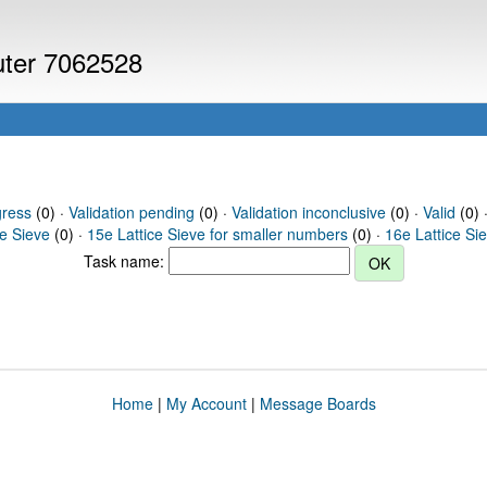
puter 7062528
gress
(0) ·
Validation pending
(0) ·
Validation inconclusive
(0) ·
Valid
(0) 
ce Sieve
(0) ·
15e Lattice Sieve for smaller numbers
(0) ·
16e Lattice Si
Task name:
Home
|
My Account
|
Message Boards