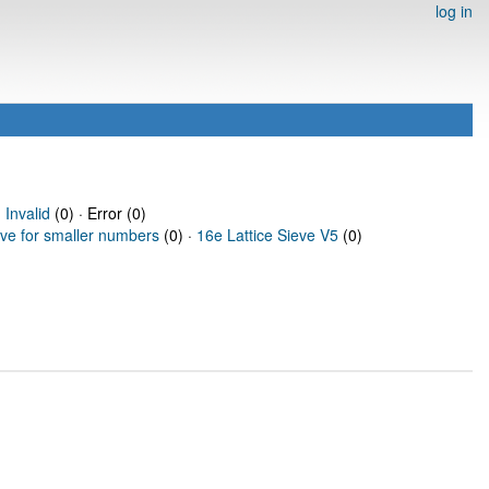
log in
·
Invalid
(0) · Error (0)
eve for smaller numbers
(0) ·
16e Lattice Sieve V5
(0)