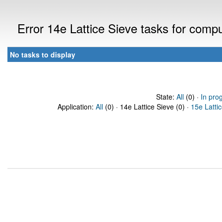
Error 14e Lattice Sieve tasks for com
No tasks to display
State:
All
(0) ·
In pro
Application:
All
(0) · 14e Lattice Sieve (0) ·
15e Latti