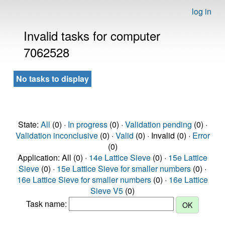
log in
Invalid tasks for computer
7062528
No tasks to display
State:
All
(0) ·
In progress
(0) ·
Validation pending
(0) ·
Validation inconclusive
(0) ·
Valid
(0) · Invalid (0) ·
Error
(0)
Application: All (0) ·
14e Lattice Sieve
(0) ·
15e Lattice
Sieve
(0) ·
15e Lattice Sieve for smaller numbers
(0) ·
16e Lattice Sieve for smaller numbers
(0) ·
16e Lattice
Sieve V5
(0)
Task name: