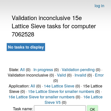
log in
Validation inconclusive 15e
Lattice Sieve tasks for computer
7062528
No tasks to display
State:
All
(0) ·
In progress
(0) ·
Validation pending
(0) ·
Validation inconclusive (0) ·
Valid
(0) ·
Invalid
(0) ·
Error
(0)
Application:
All
(0) ·
14e Lattice Sieve
(0) · 15e Lattice
Sieve (0) ·
15e Lattice Sieve for smaller numbers
(0) ·
16e Lattice Sieve for smaller numbers
(0) ·
16e Lattice
Sieve V5
(0)
Task name: