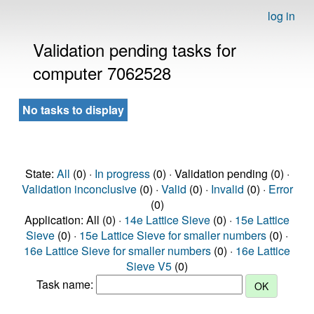
log in
Validation pending tasks for
computer 7062528
No tasks to display
State:
All
(0) ·
In progress
(0) · Validation pending (0) ·
Validation inconclusive
(0) ·
Valid
(0) ·
Invalid
(0) ·
Error
(0)
Application: All (0) ·
14e Lattice Sieve
(0) ·
15e Lattice
Sieve
(0) ·
15e Lattice Sieve for smaller numbers
(0) ·
16e Lattice Sieve for smaller numbers
(0) ·
16e Lattice
Sieve V5
(0)
Task name: