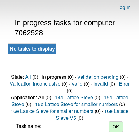
log in
In progress tasks for computer
7062528
No tasks to display
State:
All
(0) · In progress (0) ·
Validation pending
(0) ·
Validation inconclusive
(0) ·
Valid
(0) ·
Invalid
(0) ·
Error
(0)
Application: All (0) ·
14e Lattice Sieve
(0) ·
15e Lattice
Sieve
(0) ·
15e Lattice Sieve for smaller numbers
(0) ·
16e Lattice Sieve for smaller numbers
(0) ·
16e Lattice
Sieve V5
(0)
Task name: