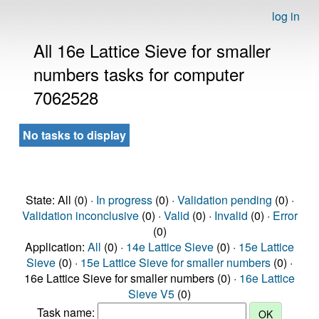
log in
All 16e Lattice Sieve for smaller
numbers tasks for computer
7062528
No tasks to display
State: All (0) ·
In progress
(0) ·
Validation pending
(0) ·
Validation inconclusive
(0) ·
Valid
(0) ·
Invalid
(0) ·
Error
(0)
Application:
All
(0) ·
14e Lattice Sieve
(0) ·
15e Lattice
Sieve
(0) ·
15e Lattice Sieve for smaller numbers
(0) ·
16e Lattice Sieve for smaller numbers (0) ·
16e Lattice
Sieve V5
(0)
Task name: