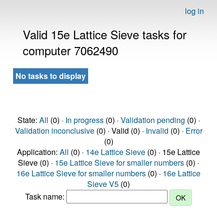
log in
Valid 15e Lattice Sieve tasks for
computer 7062490
No tasks to display
State:
All
(0) ·
In progress
(0) ·
Validation pending
(0) ·
Validation inconclusive
(0) · Valid (0) ·
Invalid
(0) ·
Error
(0)
Application:
All
(0) ·
14e Lattice Sieve
(0) · 15e Lattice
Sieve (0) ·
15e Lattice Sieve for smaller numbers
(0) ·
16e Lattice Sieve for smaller numbers
(0) ·
16e Lattice
Sieve V5
(0)
Task name: